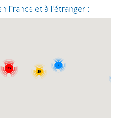
n France et à l'étranger :
5
112
19
2