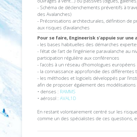
ouvrages à vent…) ou passives (digues, galeries
- Schéma de déclenchements préventifs à trave
des Avalanches)
- Préconisations architecturales, définition de
aux risques d’avalanches
Pour se faire, Engineerisk s’appuie sur une
- les bases habituelles des démarches experte
- l’état de l’art de l’ingénierie paravalanche au 
participation régulière aux conférences
- l’accès à un réseau d’homologues européens 
- la connaissance approfondie des différentes 
- les méthodes et logiciels développés par l’ins
afin de proposer également des modélisation
• denses :
RAMMS
• aérosol :
AVAL1D
En restant volontairement centré sur les risqu
comme un des spécialistes de ces questions, en 