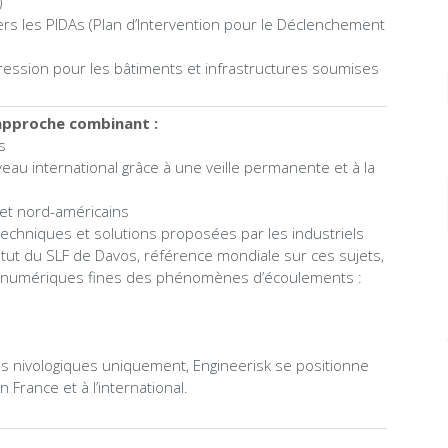
)
rs les PIDAs (Plan d’Intervention pour le Déclenchement
 pression pour les bâtiments et infrastructures soumises
 approche combinant :
s
niveau international grâce à une veille permanente et à la
et nord-américains
techniques et solutions proposées par les industriels
titut du SLF de Davos, référence mondiale sur ces sujets,
s numériques fines des phénomènes d’écoulements :
es nivologiques uniquement, Engineerisk se positionne
France et à l’international.