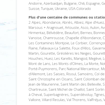
Andorre, Azerbaïdjan, Bulgarie, Chili, Espagne, 
Suisse, Turquie, Ukraine, USA-Colorado
Plus d'une centaine de communes ou station
2 Alpes, Abondance, Abriès, Albiez, Alpe d’Huez,
Marsous + Aragnouet, Artouste, Asco, Aulon, Avo
Hirmentaz, Bélvèdère, Beaufort, Bernex, Bonnev
Vanoise, Chamrousse, Chapelle d’Abondance, Chat
Les Contamines Montjoie, Le Corbier, Corrençon 
Flaine, Fallavaux-La Salette, Foux d’Allos, Gavarn
Martin, Gourette, Gréolières les Neiges, Gouret
Houches, Huez, Les Karellis, Manigod, Megève, L
Mont de Lans, Les Monts d’Olmes, La Morte, No
Porté-Puymorens, Parc National Mercantour, Morz
d’Allemont, Les Saisies, Risoul, Samoëns, Col de 
Saint Christophe en Oisans, Saint Colomban des V
Jean de Maurienne, Saint Martin des Belleville, S
Chartreuse, Saint Michel de Chaillol, Saint Sorlin
à Cheval, Superbagnères, Superdévoluy, Tignes, L
Valloire, Villard Reculas, Val Thorens, ValFréjus,