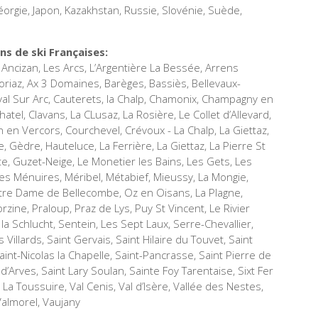
Géorgie, Japon, Kazakhstan, Russie, Slovénie, Suède,
s de ski Françaises:
 Ancizan, Les Arcs, L’Argentière La Bessée, Arrens
riaz, Ax 3 Domaines, Barèges, Bassiès, Bellevaux-
al Sur Arc, Cauterets, la Chalp, Chamonix, Champagny en
el, Clavans, La CLusaz, La Rosière, Le Collet d’Allevard,
en Vercors, Courchevel, Crévoux - La Chalp, La Giettaz,
ie, Gèdre, Hauteluce, La Ferrière, La Giettaz, La Pierre St
te, Guzet-Neige, Le Monetier les Bains, Les Gets, Les
es Ménuires, Méribel, Métabief, Mieussy, La Mongie,
tre Dame de Bellecombe, Oz en Oisans, La Plagne,
ine, Praloup, Praz de Lys, Puy St Vincent, Le Rivier
la Schlucht, Sentein, Les Sept Laux, Serre-Chevallier,
illards, Saint Gervais, Saint Hilaire du Touvet, Saint
aint-Nicolas la Chapelle, Saint-Pancrasse, Saint Pierre de
 d’Arves, Saint Lary Soulan, Sainte Foy Tarentaise, Sixt Fer
a Toussuire, Val Cenis, Val d’Isère, Vallée des Nestes,
 Valmorel, Vaujany