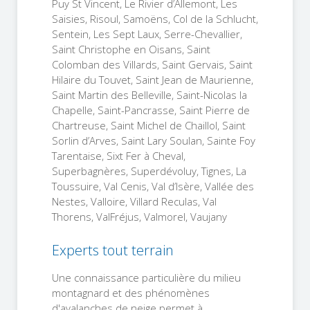
Puy St Vincent, Le Rivier d’Allemont, Les
Saisies, Risoul, Samoëns, Col de la Schlucht,
Sentein, Les Sept Laux, Serre-Chevallier,
Saint Christophe en Oisans, Saint
Colomban des Villards, Saint Gervais, Saint
Hilaire du Touvet, Saint Jean de Maurienne,
Saint Martin des Belleville, Saint-Nicolas la
Chapelle, Saint-Pancrasse, Saint Pierre de
Chartreuse, Saint Michel de Chaillol, Saint
Sorlin d’Arves, Saint Lary Soulan, Sainte Foy
Tarentaise, Sixt Fer à Cheval,
Superbagnères, Superdévoluy, Tignes, La
Toussuire, Val Cenis, Val d’Isère, Vallée des
Nestes, Valloire, Villard Reculas, Val
Thorens, ValFréjus, Valmorel, Vaujany
Experts tout terrain
Une connaissance particulière du milieu
montagnard et des phénomènes
d'avalanches de neige permet à