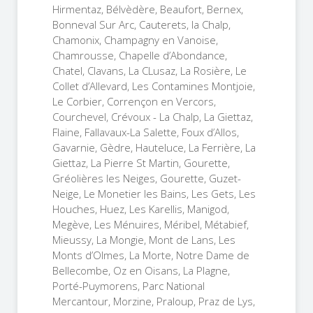
Hirmentaz, Bélvèdère, Beaufort, Bernex,
Bonneval Sur Arc, Cauterets, la Chalp,
Chamonix, Champagny en Vanoise,
Chamrousse, Chapelle d’Abondance,
Chatel, Clavans, La CLusaz, La Rosière, Le
Collet d’Allevard, Les Contamines Montjoie,
Le Corbier, Corrençon en Vercors,
Courchevel, Crévoux - La Chalp, La Giettaz,
Flaine, Fallavaux-La Salette, Foux d’Allos,
Gavarnie, Gèdre, Hauteluce, La Ferrière, La
Giettaz, La Pierre St Martin, Gourette,
Gréolières les Neiges, Gourette, Guzet-
Neige, Le Monetier les Bains, Les Gets, Les
Houches, Huez, Les Karellis, Manigod,
Megève, Les Ménuires, Méribel, Métabief,
Mieussy, La Mongie, Mont de Lans, Les
Monts d’Olmes, La Morte, Notre Dame de
Bellecombe, Oz en Oisans, La Plagne,
Porté-Puymorens, Parc National
Mercantour, Morzine, Praloup, Praz de Lys,